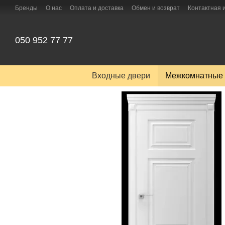
Перейти к основному контенту
Бренды
О нас
Оплата и доставка
Обмен и возврат
Контактная
050 952 77 77
Входные двери
Межкомнатные 