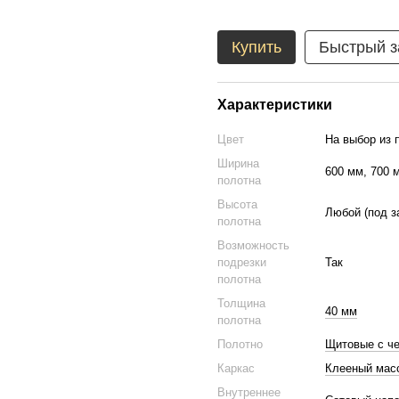
Купить
Быстрый з
Характеристики
Цвет
На выбор из 
Ширина
600 мм, 700 
полотна
Высота
Любой (под з
полотна
Возможность
подрезки
Так
полотна
Толщина
40 мм
полотна
Полотно
Щитовые с ч
Каркас
Клееный масс
Внутреннее