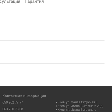
сультация
Гарантия
Контактная информация
050 952 77 77
• Киев, ул. Малая Окружная 6
• Киев, ул. Ивана Выговского 20Д
063 760 73 08
• Киев, ул. Ивана Выговского