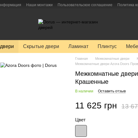
 информация
Наши монтажи
Пользовательское соглашение
Политика 
двери
Скрытые двери
Ламинат
Плинтус
Мебе
Главная
Межкомнатные двери
Межкомнатные двери Azora Doors Пров
Межкомнатные двери 
Крашенные
В наличии
Оставить отзыв
11 625 грн
13 67
Цвет