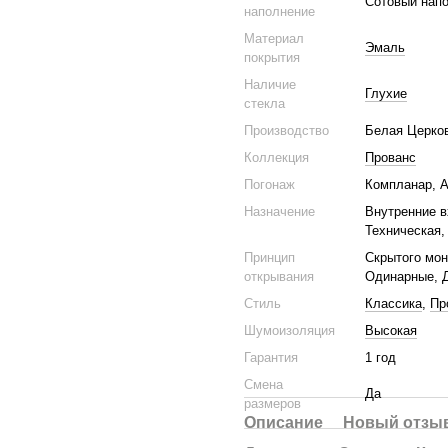
Сотовый нап
наполнение
Материал
Эмаль
покрытия
Наличие
Глухие
стекла
Производство
Белая Церко
Коллекция
Прованс
Погонаж
Компланар, А
Назначение
Внутренние в
Техническая,
Принцип
Скрытого мон
открывания
Одинарные, 
Стиль
Классика
,
Пр
Шумоизоляция
Высокая
Гарантия
1 год
Смена
Да
размеров
Описание
Новый отзыв