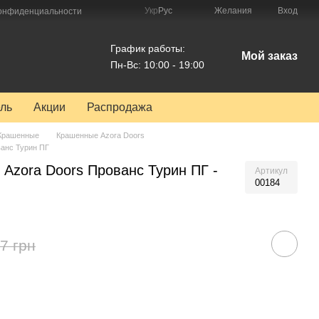
Укр
Рус
Желания
Вход
конфиденциальности
График работы:
Мой заказ
Пн-Вс: 10:00 - 19:00
ль
Акции
Распродажа
Крашенные
Крашенные Azora Doors
анс Турин ПГ
Azora Doors Прованс Турин ПГ -
Артикул
00184
7 грн