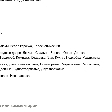
олнитель + МДФ плита 8мм
вь
люминиевая коробка, Телескопический
ходные двери, Любые, Спальня, Ванная, Офис, Детская,
 Гардероб, Комната, Кладовка, Зал, Кухня, Подсобка, Раздвижная
тажа, Двухполовинковые, Полуторные, Раздвижные, Распашные,
Двойные, Одностворчатые, Двустворчатые
ованс
,
Неоклассика
 или комментарий