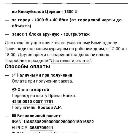
по Киеву/Белой Церкви - 1300
₴
за город - 1300
₴
+ 40
₴
/км (от городской черты до
объекта)
занос 1 блока вручную - 120грн/этаж
Доставка осуществляется по указанному Вами адресу.
Производится нашим курьером по рабочим дням, с 12:00 до
18:00. Другое время оговаривается дополнительно.
Подробнее в разделе "
Доставка и оплата
".
Способы оплаты
✅ Наличными при получении
Оплата при получении заказа.
💳 Оплата картой
Перевод на карту ПриватБанка:
4246 0010 0357 1761
Получатель:
Яровой А.Р.
🏦 Безналичный расчет
IBAN:
UA623052990000026000015016822
ЕГРПОУ:
3588709911