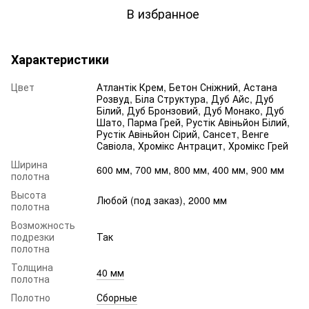
В избранное
Характеристики
Цвет
Атлантік Крем, Бетон Сніжний, Астана
Розвуд, Біла Структура, Дуб Айс, Дуб
Білий, Дуб Бронзовий, Дуб Монако, Дуб
Шато, Парма Грей, Рустік Авіньйон Білий,
Рустік Авіньйон Сірий, Сансет, Венге
Савіола, Хромікс Антрацит, Хромікс Грей
Ширина
600 мм, 700 мм, 800 мм, 400 мм, 900 мм
полотна
Высота
Любой (под заказ), 2000 мм
полотна
Возможность
подрезки
Так
полотна
Толщина
40 мм
полотна
Полотно
Сборные