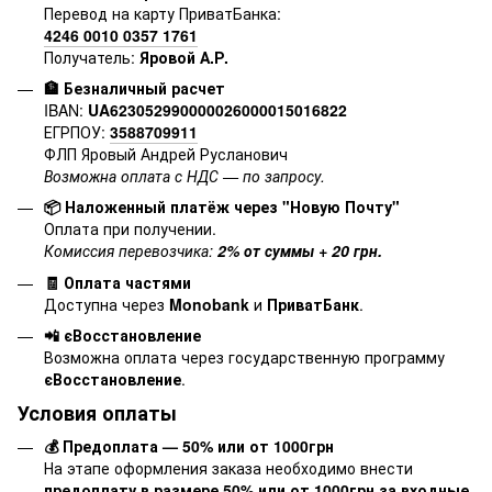
Перевод на карту ПриватБанка:
4246 0010 0357 1761
Получатель:
Яровой А.Р.
🏦 Безналичный расчет
IBAN:
UA623052990000026000015016822
ЕГРПОУ:
3588709911
ФЛП Яровый Андрей Русланович
Возможна оплата с НДС — по запросу.
📦 Наложенный платёж через "Новую Почту"
Оплата при получении.
Комиссия перевозчика:
2% от суммы + 20 грн.
🧾 Оплата частями
Доступна через
Monobank
и
ПриватБанк
.
📲 єВосстановление
Возможна оплата через государственную программу
єВосстановление
.
Условия оплаты
💰 Предоплата — 50% или от 1000грн
На этапе оформления заказа необходимо внести
предоплату в размере 50% или от 1000грн за входные