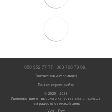
050 952 77 77
063 760 73 08
Контактная информация
Полная версия сайта
© 2020—2026
Удовольствие от высокого качества длится дольше,
чем радость от низкой цены
Укр
Рус