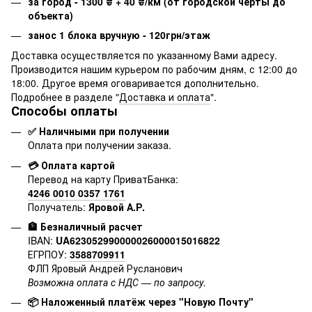
за город - 1300
₴
+ 40
₴
/км (от городской черты до
объекта)
занос 1 блока вручную - 120грн/этаж
Доставка осуществляется по указанному Вами адресу.
Производится нашим курьером по рабочим дням, с 12:00 до
18:00. Другое время оговаривается дополнительно.
Подробнее в разделе "
Доставка и оплата
".
Способы оплаты
✅ Наличными при получении
Оплата при получении заказа.
💳 Оплата картой
Перевод на карту ПриватБанка:
4246 0010 0357 1761
Получатель:
Яровой А.Р.
🏦 Безналичный расчет
IBAN:
UA623052990000026000015016822
ЕГРПОУ:
3588709911
ФЛП Яровый Андрей Русланович
Возможна оплата с НДС — по запросу.
📦 Наложенный платёж через "Новую Почту"