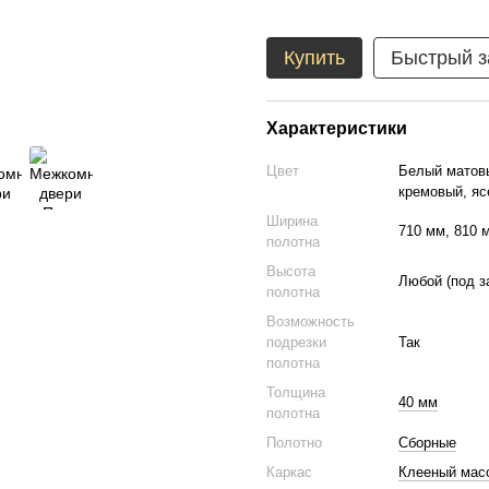
Купить
Быстрый з
Характеристики
Цвет
Белый матовы
кремовый, яс
Ширина
710 мм, 810 
полотна
Высота
Любой (под з
полотна
Возможность
подрезки
Так
полотна
Толщина
40 мм
полотна
Полотно
Сборные
Каркас
Клееный масс