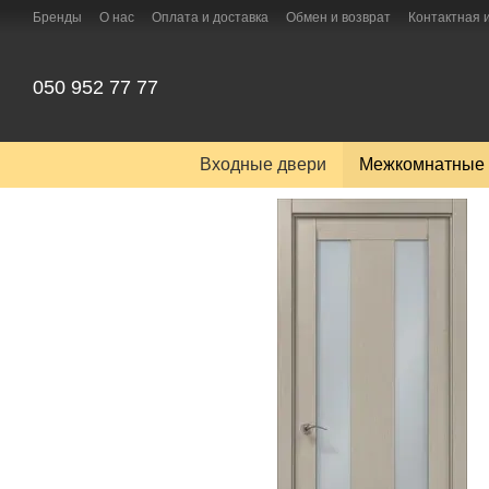
Перейти к основному контенту
Бренды
О нас
Оплата и доставка
Обмен и возврат
Контактная
050 952 77 77
Входные двери
Межкомнатные 