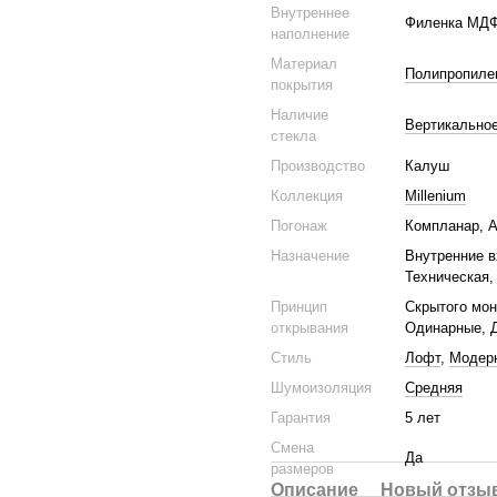
Внутреннее
Филенка МД
наполнение
Материал
Полипропилен
покрытия
Наличие
Вертикальное
стекла
Производство
Калуш
Коллекция
Millenium
Погонаж
Компланар, А
Назначение
Внутренние в
Техническая,
Принцип
Скрытого мон
открывания
Одинарные, 
Стиль
Лофт
,
Модер
Шумоизоляция
Средняя
Гарантия
5 лет
Смена
Да
размеров
Описание
Новый отзыв