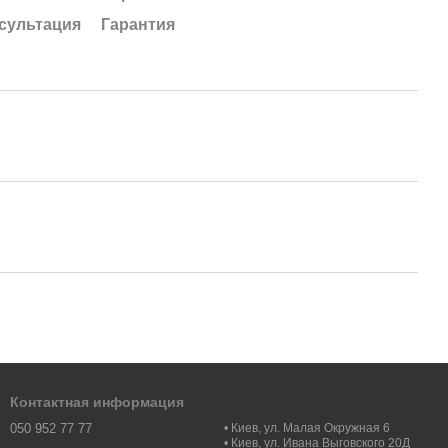
сультация
Гарантия
Контактная информация
050 952 77 77
• Киев, ул. Малая Окружная 6
• Киев, ул. Ивана Выговского 20Д