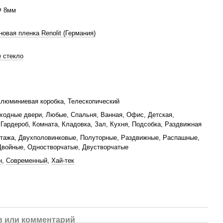
Ф 8мм
овая пленка Renolit (Германия)
 стекло
люминиевая коробка, Телескопический
ходные двери, Любые, Спальня, Ванная, Офис, Детская,
 Гардероб, Комната, Кладовка, Зал, Кухня, Подсобка, Раздвижная
тажа, Двухполовинковые, Полуторные, Раздвижные, Распашные,
Двойные, Одностворчатые, Двустворчатые
н
,
Современный
,
Хай-тек
 или комментарий