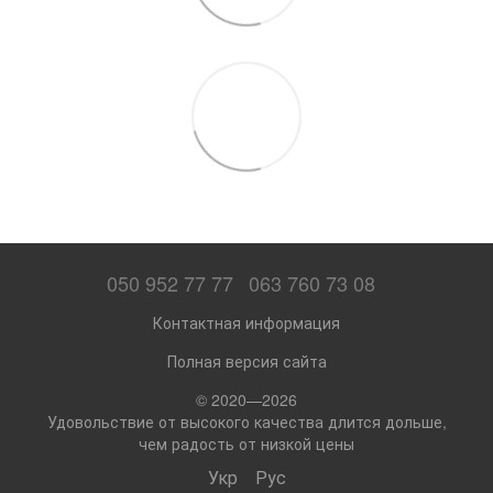
050 952 77 77
063 760 73 08
Контактная информация
Полная версия сайта
© 2020—2026
Удовольствие от высокого качества длится дольше,
чем радость от низкой цены
Укр
Рус