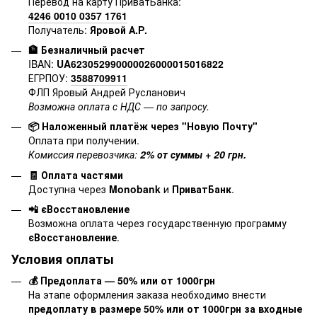
Перевод на карту ПриватБанка:
4246 0010 0357 1761
Получатель:
Яровой А.Р.
🏦 Безналичный расчет
IBAN:
UA623052990000026000015016822
ЕГРПОУ:
3588709911
ФЛП Яровый Андрей Русланович
Возможна оплата с НДС — по запросу.
📦 Наложенный платёж через "Новую Почту"
Оплата при получении.
Комиссия перевозчика:
2% от суммы + 20 грн.
🧾 Оплата частями
Доступна через
Monobank
и
ПриватБанк
.
📲 єВосстановление
Возможна оплата через государственную программу
єВосстановление
.
Условия оплаты
💰 Предоплата — 50% или от 1000грн
На этапе оформления заказа необходимо внести
предоплату в размере 50% или от 1000грн за входные