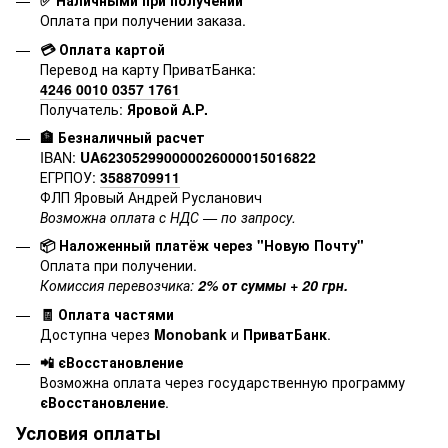
✅ Наличными при получении
Оплата при получении заказа.
💳 Оплата картой
Перевод на карту ПриватБанка:
4246 0010 0357 1761
Получатель:
Яровой А.Р.
🏦 Безналичный расчет
IBAN:
UA623052990000026000015016822
ЕГРПОУ:
3588709911
ФЛП Яровый Андрей Русланович
Возможна оплата с НДС — по запросу.
📦 Наложенный платёж через "Новую Почту"
Оплата при получении.
Комиссия перевозчика:
2% от суммы + 20 грн.
🧾 Оплата частями
Доступна через
Monobank
и
ПриватБанк
.
📲 єВосстановление
Возможна оплата через государственную программу
єВосстановление
.
Условия оплаты