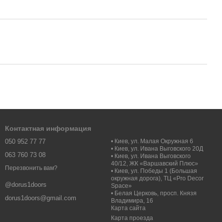
Контактная информация
050 952 77 77
• Киев, ул. Малая Окружная 6
• Киев, ул. Ивана Выговского 20Д
063 760 73 08
• Киев, ул. Ивана Выговского
40/12, ЖК «Варшавский Плюс»
Перезвонить вам?
• Киев, ул. Победы 1 (Большая
окружная дорога), ТЦ «Pro Decor
@dorus1doors
Space»
• Белая Церковь, просп. Князя
dorus1doors@gmail.com
Владимира, 16
Карта сайта
Карта проезда