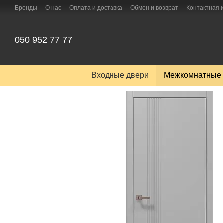
Перейти к основному контенту
Бренды
О нас
Оплата и доставка
Обмен и возврат
Контактная
050 952 77 77
Входные двери
Межкомнатные 