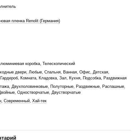
олнитель
овая пленка Renolit (Германия)
люминиевая коробка, Телескопический
ходные двери, Любые, Спальня, Ванная, Офис, Детская,
 Гардероб, Комната, Кладовка, Зал, Кухня, Подсобка, Раздвижная
тажа, Двухполовинковые, Полуторные, Раздвижные, Распашные,
Двойные, Одностворчатые, Двустворчатые
н
,
Современный
,
Хай-тек
нтарий