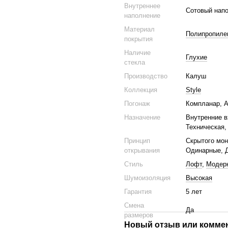
Внутреннее
Сотовый нап
наполнение
Материал
Полипропилен
покрытия
Наличие
Глухие
стекла
Производство
Калуш
Коллекция
Style
Погонаж
Компланар, А
Назначение
Внутренние в
Техническая,
Принцип
Скрытого мон
открывания
Одинарные, 
Стиль
Лофт
,
Модер
Шумоизоляция
Высокая
Гарантия
5 лет
Смена
Да
размеров
Новый отзыв или комме