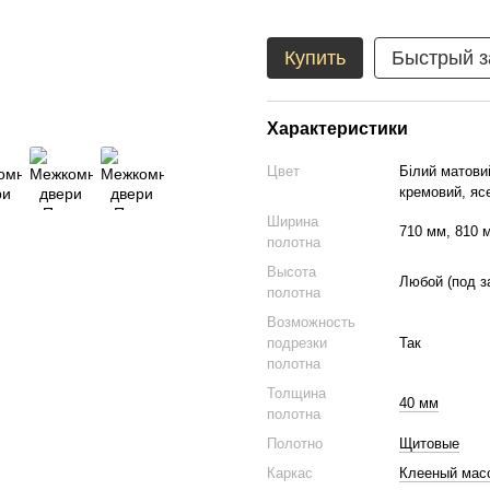
Купить
Быстрый з
Характеристики
Цвет
Білий матовий
кремовий, ясе
Ширина
710 мм, 810 
полотна
Высота
Любой (под з
полотна
Возможность
подрезки
Так
полотна
Толщина
40 мм
полотна
Полотно
Щитовые
Каркас
Клееный масс