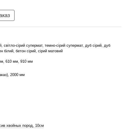
аказ
, світло-сірий супермат, темно-сірий супермат, дуб сірий, дуб
н білий, бетон сірий, сірий матовий
мм, 610 мм, 910 мм
аказ), 2000 мм
ив хвойных пород, 10см