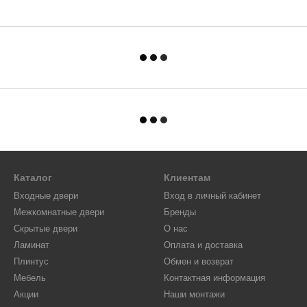
Каталог
Клиентам
Входные двери
Вход в личный кабинет
Межкомнатные двери
Бренды
Скрытые двери
О нас
Ламинат
Оплата и доставка
Плинтус
Обмен и возврат
Мебель
Контактная информация
Акции
Наши монтажи