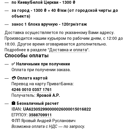
по Киеву/Белой Церкви - 1300
₴
за город - 1300
₴
+ 40
₴
/км (от городской черты до
объекта)
занос 1 блока вручную - 120грн/этаж
Доставка осуществляется по указанному Вами адресу.
Производится нашим курьером по рабочим дням, с 12:00 до
18:00. Другое время оговаривается дополнительно.
Подробнее в разделе "
Доставка и оплата
".
Способы оплаты
✅ Наличными при получении
Оплата при получении заказа.
💳 Оплата картой
Перевод на карту ПриватБанка:
4246 0010 0357 1761
Получатель:
Яровой А.Р.
🏦 Безналичный расчет
IBAN:
UA623052990000026000015016822
ЕГРПОУ:
3588709911
ФЛП Яровый Андрей Русланович
Возможна оплата с НДС — по запросу.