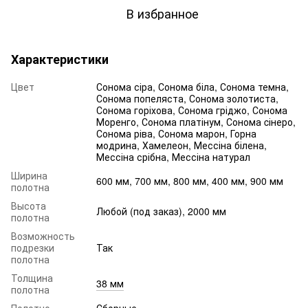
В избранное
Характеристики
Цвет
Сонома сіра, Сонома біла, Сонома темна,
Сонома попеляста, Сонома золотиста,
Сонома горіхова, Сонома гріджо, Сонома
Моренго, Сонома платінум, Сонома cінеро,
Сонома ріва, Сонома марон, Горна
модрина, Хамелеон, Мессіна білена,
Мессіна срібна, Мессіна натурал
Ширина
600 мм, 700 мм, 800 мм, 400 мм, 900 мм
полотна
Высота
Любой (под заказ), 2000 мм
полотна
Возможность
подрезки
Так
полотна
Толщина
38 мм
полотна
Полотно
Сборные