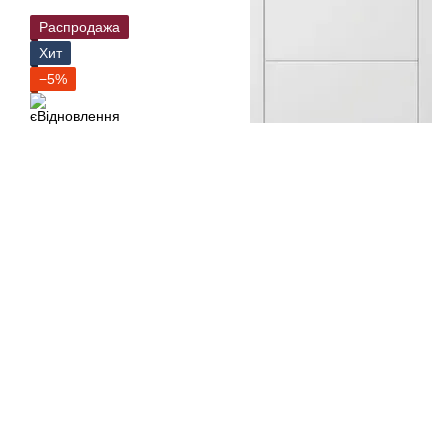
Распродажа
Хит
−5%