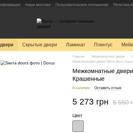
 информация
Наши монтажи
Пользовательское соглашение
Политика 
двери
Скрытые двери
Ламинат
Плинтус
Мебе
Главная
Межкомнатные двери
Межкомнатные двери Sierra doors Альта
Межкомнатные двери S
Крашенные
В наличии
Оставить отзыв
5 273 грн
5 550 
Цвет