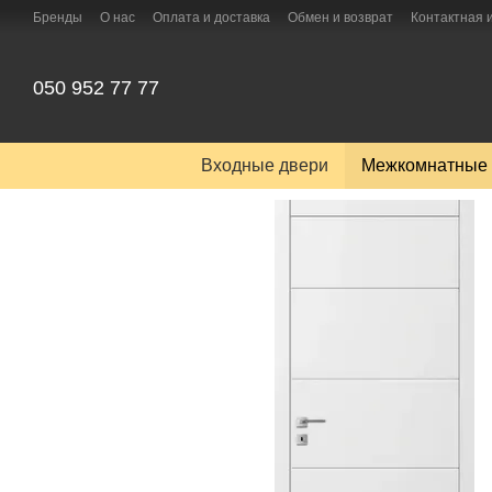
Перейти к основному контенту
Бренды
О нас
Оплата и доставка
Обмен и возврат
Контактная
050 952 77 77
Входные двери
Межкомнатные 