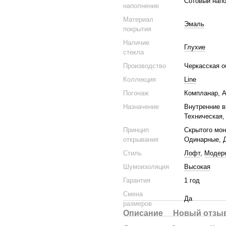
Сотовый нап
наполнение
Материал
Эмаль
покрытия
Наличие
Глухие
стекла
Производство
Черкасская о
Коллекция
Line
Погонаж
Компланар, А
Назначение
Внутренние в
Техническая,
Принцип
Скрытого мон
открывания
Одинарные, 
Стиль
Лофт
,
Модер
Шумоизоляция
Высокая
Гарантия
1 год
Смена
Да
размеров
Описание
Новый отзыв