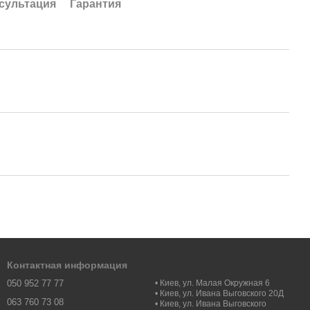
сультация
Гарантия
Контактная информация
050 952 77 77
• Киев, ул. Малая Окружная 6
• Киев, ул. Ивана Выговского 20Д
063 760 73 08
• Киев, ул. Ивана Выговского