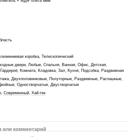
олнитель + МДФ плита 6мм
бласть
люминиевая коробка, Телескопический
ходные двери, Любые, Спальня, Ванная, Офис, Детская,
 Гардероб, Комната, Кладовка, Зал, Кухня, Подсобка, Раздвижная
тажа, Двухполовинковые, Полуторные, Раздвижные, Распашные,
Двойные, Одностворчатые, Двустворчатые
н
,
Современный
,
Хай-тек
 или комментарий