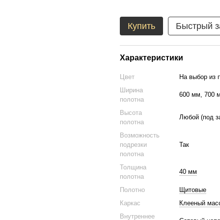
Купить
Быстрый з
Характеристики
Цвет
На выбор из 
Ширина
600 мм, 700 
полотна
Высота
Любой (под з
полотна
Возможность
подрезки
Так
полотна
Толщина
40 мм
полотна
Полотно
Щитовые
Каркас
Клееный масс
Внутреннее