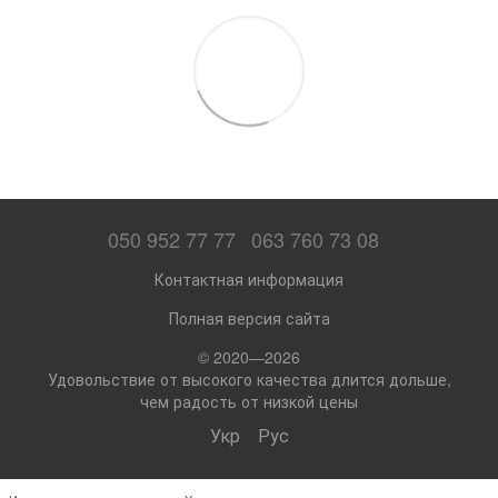
050 952 77 77
063 760 73 08
Контактная информация
Полная версия сайта
© 2020—2026
Удовольствие от высокого качества длится дольше,
чем радость от низкой цены
Укр
Рус