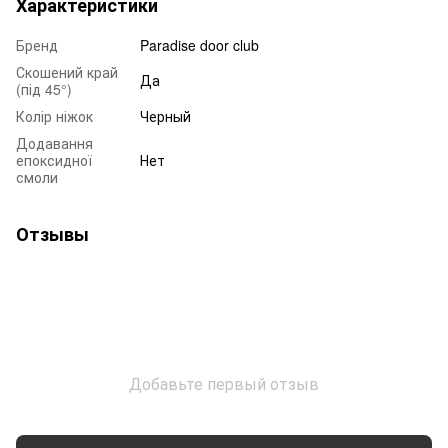
Характеристики
Бренд
Paradise door club
Скошений край
Да
(під 45°)
Колір ніжок
Черный
Додавання
епоксидної
Нет
смоли
Отзывы
Добавьте первый отзыв