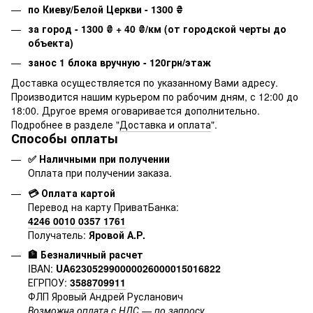
по Киеву/Белой Церкви - 1300
₴
за город - 1300
₴
+ 40
₴
/км (от городской черты до
объекта)
занос 1 блока вручную - 120грн/этаж
Доставка осуществляется по указанному Вами адресу.
Производится нашим курьером по рабочим дням, с 12:00 до
18:00. Другое время оговаривается дополнительно.
Подробнее в разделе "
Доставка и оплата
".
Способы оплаты
✅ Наличными при получении
Оплата при получении заказа.
💳 Оплата картой
Перевод на карту ПриватБанка:
4246 0010 0357 1761
Получатель:
Яровой А.Р.
🏦 Безналичный расчет
IBAN:
UA623052990000026000015016822
ЕГРПОУ:
3588709911
ФЛП Яровый Андрей Русланович
Возможна оплата с НДС — по запросу.