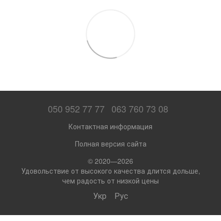
050 952 77 77
063 760 73 08
Контактная информация
Полная версия сайта
© 2020—2026
Удовольствие от высокого качества длится дольше,
чем радость от низкой цены
Укр
Рус