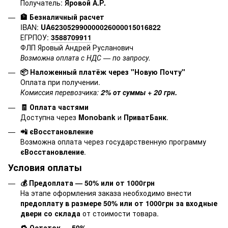
Получатель:
Яровой А.Р.
🏦 Безналичный расчет
IBAN:
UA623052990000026000015016822
ЕГРПОУ:
3588709911
ФЛП Яровый Андрей Русланович
Возможна оплата с НДС — по запросу.
📦 Наложенный платёж через "Новую Почту"
Оплата при получении.
Комиссия перевозчика:
2% от суммы + 20 грн.
🧾 Оплата частями
Доступна через
Monobank
и
ПриватБанк
.
📲 єВосстановление
Возможна оплата через государственную программу
єВосстановление
.
Условия оплаты
💰 Предоплата — 50% или от 1000грн
На этапе оформления заказа необходимо внести
предоплату в размере 50% или от 1000грн за входные
двери со склада
от стоимости товара.
🔁 Остаток — 50%