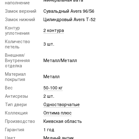
наполнение
Замок верхний
Сувальдный Аvers 96/S6
Замок нижний
Цилиндровый Avers Т-52
Контур
2 контура
уплотнения
Количество
3 шт.
петель
Внешняя/
Внутренняя
Металл/Металл
отделка
Материал
Металл
покрытия
Вес
50-100 кг
Антисрезы
2 шт.
Тип двери
Одностворчатые
Коллекция
Оптима плюс
Производство
Киевская область
Гарантия
1 год
Цвет
Медный антик