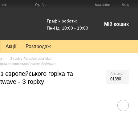
Укр
Рус
Бажання
Вхід
ості
Графік роботи:
Мій кошик
Пн-Нд: 10:00 - 19:00
Акції
Розпродаж
ху
З горіху Paradise door club
оріха та епоксидної смоли Splitwave
 з європейського горіха та
Артикул
01380
twave - З горіху