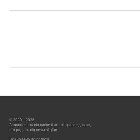
© 2020—2026
Задоволення від високої якості триває довше,
ніж радість від низької ціни
Приймаємо до оплати