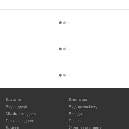
Каталог
Клієнтам
Вхідні двері
Вхід до кабінету
Міжкімнатні двері
Бренди
Приховані двері
Про нас
Ламінат
Оплата і доставка