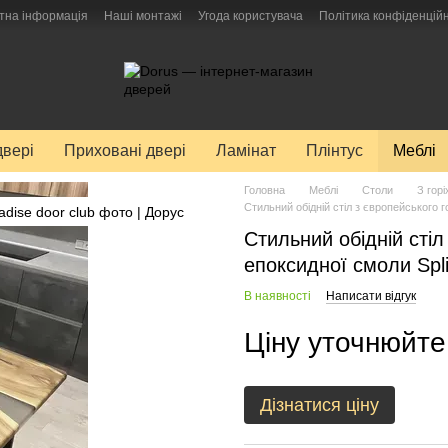
тна інформація
Наші монтажі
Угода користувача
Політика конфіденційн
двері
Приховані двері
Ламінат
Плінтус
Меблі
Головна
Меблі
Столи
З горі
Стильний обідній стіл з європейського г
Стильний обідній стіл
епоксидної смоли Spli
В наявності
Написати відгук
Ціну уточнюйте
Дізнатися ціну