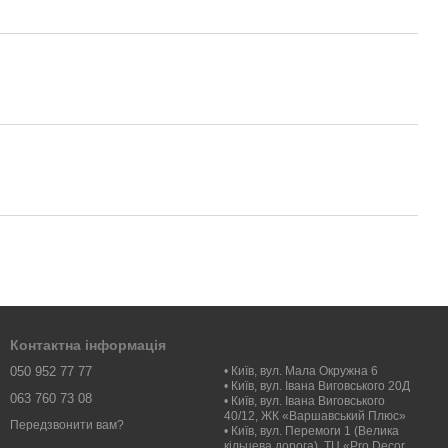
Контактна інформація
050 952 77 77
• Київ, вул. Мала Окружна 6
• Київ, вул. Івана Виговського 20Д
063 760 73 08
• Київ, вул. Івана Виговського
40/12, ЖК «Варшавський Плюс»
Передзвонити вам?
• Київ, вул. Перемоги 1 (Велика
кільцева дорога), ТЦ «Pro Decor