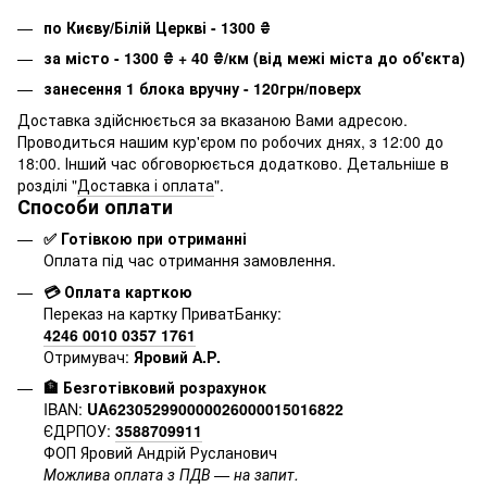
по Києву/Білій Церкві - 1300
₴
за місто - 1300
₴
+ 40
₴
/км (від межі міста до об'єкта)
занесення 1 блока вручну - 120грн/поверх
Доставка здійснюється за вказаною Вами адресою.
Проводиться нашим кур'єром по робочих днях, з 12:00 до
18:00. Інший час обговорюється додатково. Детальніше в
розділі "
Доставка і оплата
".
Способи оплати
✅ Готівкою при отриманні
Оплата під час отримання замовлення.
💳 Оплата карткою
Переказ на картку ПриватБанку:
4246 0010 0357 1761
Отримувач:
Яровий А.Р.
🏦 Безготівковий розрахунок
IBAN:
UA623052990000026000015016822
ЄДРПОУ:
3588709911
ФОП Яровий Андрій Русланович
Можлива оплата з ПДВ — на запит.