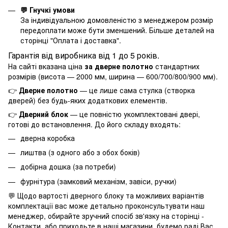
💬 Гнучкі умови
За індивідуальною домовленістю з менеджером розмір
передоплати може бути зменшений. Більше деталей на
сторінці "
Оплата і доставка
".
Гарантія від виробника від 1 до 5 років.
На сайті вказана ціна
за дверне полотно
стандартних
розмірів (висота — 2000 мм, ширина — 600/700/800/900 мм).
👉
Дверне полотно
— це лише сама стулка (створка
дверей) без будь-яких додаткових елементів.
👉
Дверний блок
— це повністю укомплектовані двері,
готові до встановлення. До його складу входять:
дверна коробка
лиштва (з одного або з обох боків)
добірна дошка (за потреби)
фурнітура (замковий механізм, завіси, ручки)
💬 Щодо вартості дверного блоку та можливих варіантів
комплектації вас може детально проконсультувати наш
менеджер, обирайте зручний спосіб зв'язку на сторінці -
Контакти
, або приходьте в наші магазини, будемо раді Вас