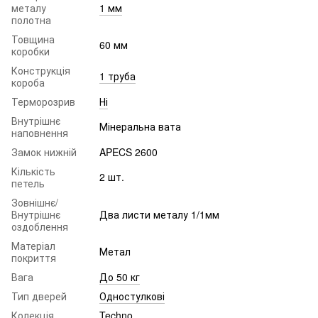
металу
1 мм
полотна
Товщина
60 мм
коробки
Конструкція
1 труба
короба
Терморозрив
Ні
Внутрішнє
Мінеральна вата
наповнення
Замок нижній
APECS 2600
Кількість
2 шт.
петель
Зовнішнє/
Внутрішнє
Два листи металу 1/1мм
оздоблення
Матеріал
Метал
покриття
Вага
До 50 кг
Тип дверей
Одностулкові
Колекція
Techno