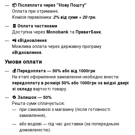
📦 Післяплата через "Нову Пошту"
Оплата при отриманні.
Комісія перевізника:
2% від суми + 20 грн.
🧾 Оплата частинами
Доступна через
Monobank
та
ПриватБанк
.
📲 єВідновлення
Можлива оплата через державну програму
єВідновлення
.
Умови оплати
💰 Передоплата — 50% або від 1000грн
На етапі оформлення замовлення необхідно внести
передоплату в розмірі 50% або 1000грн за вхідні двері
зі складу
вартості товару.
🔁 Залишок — 50%
Решта суми сплачується:
при самовивозі з магазину (після готовності
замовлення),
або водієві — під час доставки (за попередньою
домовленістю).