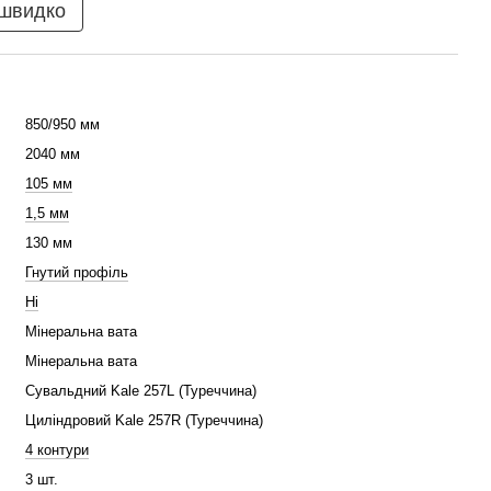
 швидко
850/950 мм
2040 мм
105 мм
1,5 мм
130 мм
Гнутий профіль
Ні
Мінеральна вата
Мінеральна вата
Сувальдний Kale 257L (Туреччина)
Циліндровий Kale 257R (Туреччина)
4 контури
3 шт.