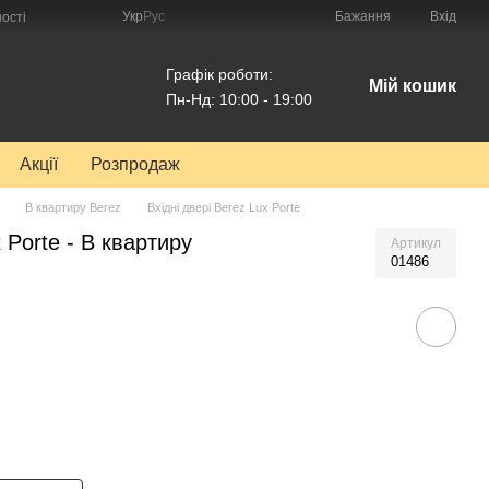
Укр
Рус
Бажання
Вхід
ості
Графік роботи:
Мій кошик
Пн-Нд: 10:00 - 19:00
Акції
Розпродаж
В квартиру Berez
Вхідні двері Berez Lux Porte
 Porte - В квартиру
Артикул
01486