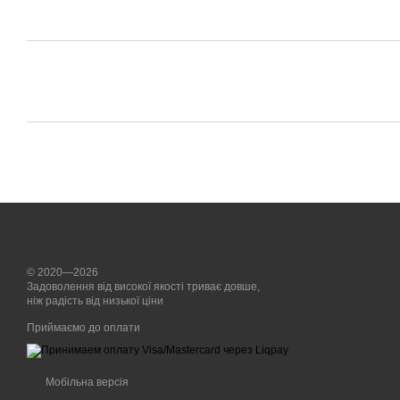
© 2020—2026
Задоволення від високої якості триває довше,
ніж радість від низької ціни
Приймаємо до оплати
Мобільна версія