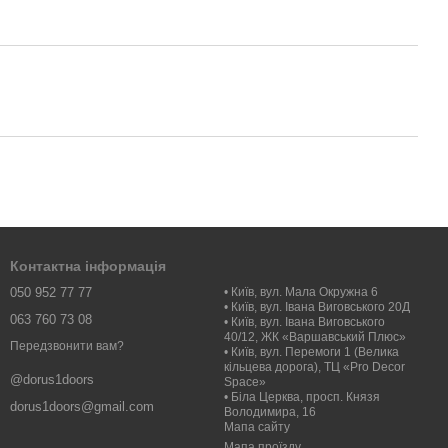
Контактна інформація
050 952 77 77
• Київ, вул. Мала Окружна 6
• Київ, вул. Івана Виговського 20Д
063 760 73 08
• Київ, вул. Івана Виговського
40/12, ЖК «Варшавський Плюс»
Передзвонити вам?
• Київ, вул. Перемоги 1 (Велика
кільцева дорога), ТЦ «Pro Decor
@dorus1doors
Space»
• Біла Церква, просп. Князя
dorus1doors@gmail.com
Володимира, 16
Мапа сайту
Мапа проїзду