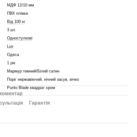
МДФ 12/10 мм
ПВХ плівка
Від 100 кг
3 шт.
Одностулкові
Lux
Одеса
1 рік
Мармур темний/Білий сатин
Поріг нержавіючий, нічний засув, вічко
Punto Blade квадрат хром
 коментар
сультація
Гарантія