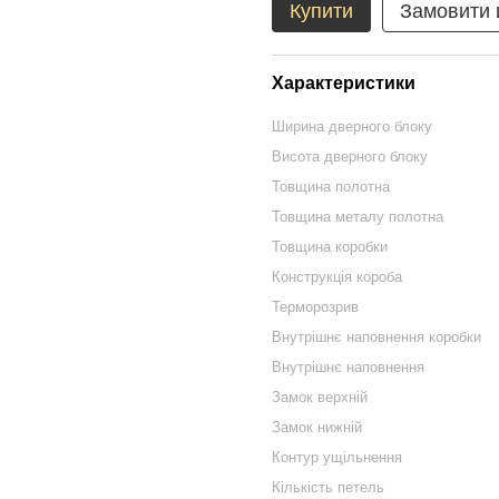
Купити
Замовити
Характеристики
Ширина дверного блоку
Висота дверного блоку
Товщина полотна
Товщина металу полотна
Товщина коробки
Конструкція короба
Терморозрив
Внутрішнє наповнення коробки
Внутрішнє наповнення
Замок верхній
Замок нижній
Контур ущільнення
Кількість петель