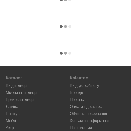
Каталог
Клієнтам
Вхідні двері
Вхід до кабінету
Міжкімнатні двері
Бренди
Приховані двері
Про нас
Ламінат
Оплата і доставка
Плінтус
Обмін та повернення
Меблі
Контактна інформація
Акції
Наші монтажі