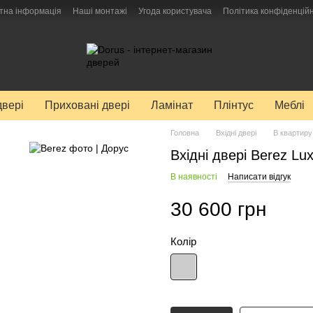
тна інформація
Наші монтажі
Угода користувача
Політика конфіденційн
двері
Приховані двері
Ламінат
Плінтус
Меблі
Головна
Вхідні двері
В квартиру
Вхідні двері Berez Lux
В наявності
Написати відгук
30 600 грн
Колір