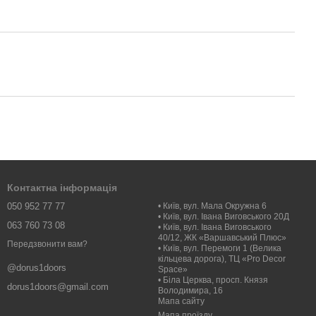
Контактна інформація
050 952 77 77
• Київ, вул. Мала Окружна 6
• Київ, вул. Івана Виговського 20Д
063 760 73 08
• Київ, вул. Івана Виговського
40/12, ЖК «Варшавський Плюс»
Передзвонити вам?
• Київ, вул. Перемоги 1 (Велика
кільцева дорога), ТЦ «Pro Decor
@dorus1doors
Space»
• Біла Церква, просп. Князя
dorus1doors@gmail.com
Володимира, 16
Мапа сайту
Мапа проїзду