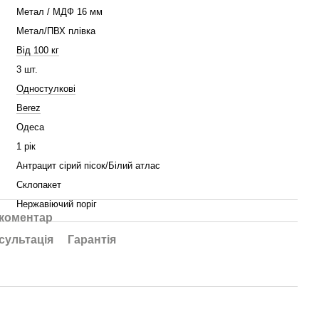
Метал / МДФ 16 мм
Метал/ПВХ плівка
Від 100 кг
3 шт.
Одностулкові
Berez
Одеса
1 рік
Антрацит сірий пісок/Білий атлас
Склопакет
Нержавіючий поріг
 коментар
сультація
Гарантія