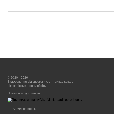
© 2020—2026
Задоволення від високої якості триває довше,
ніж радість від низької ціни
Приймаємо до оплати
Мобільна версія