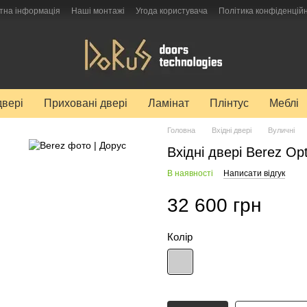
тна інформація
Наші монтажі
Угода користувача
Політика конфіденційн
двері
Приховані двері
Ламінат
Плінтус
Меблі
Головна
Вхідні двері
Вуличні
Вхідні двері Berez Op
В наявності
Написати відгук
32 600 грн
Колір