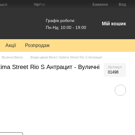
Укр
Рус
Бажання
Вхід
ості
Графік роботи:
Мій кошик
Пн-Нд: 10:00 - 19:00
Акції
Розпродаж
Вуличні Berez
Вхідні двері Berez Optima Street Rio S Антрацит
tima Street Rio S Антрацит - Вуличні
Артикул
01498