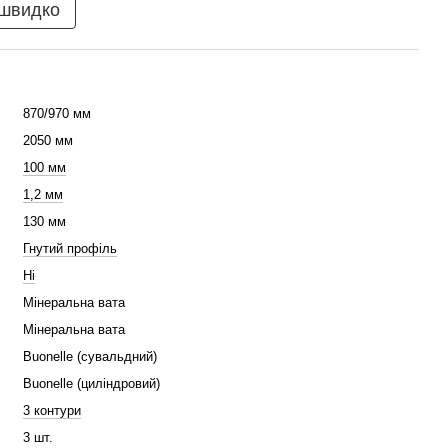
 швидко
870/970 мм
2050 мм
100 мм
1,2 мм
130 мм
Гнутий профіль
Ні
Мінеральна вата
Мінеральна вата
Buonelle (сувальдний)
Buonelle (циліндровий)
3 контури
3 шт.