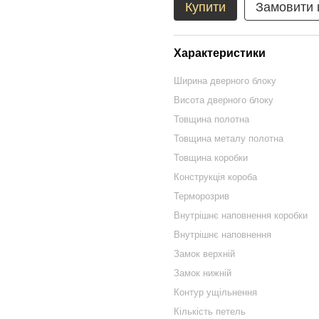
Купити
Замовити
Характеристики
Ширина дверного блоку
Висота дверного блоку
Товщина полотна
Товщина металу полотна
Товщина коробки
Конструкція короба
Терморозрив
Внутрішнє наповнення коробки
Внутрішнє наповнення
Замок верхній
Замок нижній
Контур ущільнення
Кількість петель