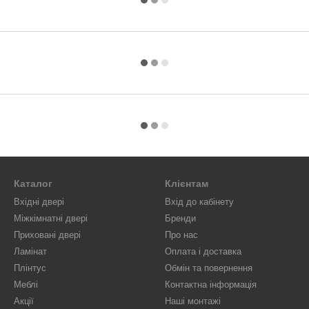
Каталог
Клієнтам
Вхідні двері
Вхід до кабінету
Міжкімнатні двері
Бренди
Приховані двері
Про нас
Ламінат
Оплата і доставка
Плінтус
Обмін та повернення
Меблі
Контактна інформація
Акції
Наші монтажі