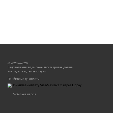
© 2020—2026
Задоволення від високої якості триває довше,
ніж радість від низької ціни
Приймаємо до оплати
Мобільна версія