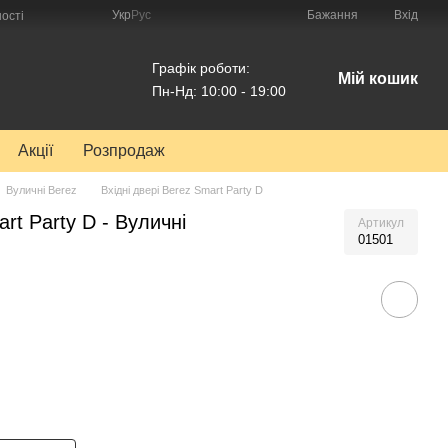
Укр
Рус
Бажання
Вхід
ості
Графік роботи:
Мій кошик
Пн-Нд: 10:00 - 19:00
Акції
Розпродаж
Вуличні Berez
Вхідні двері Berez Smart Party D
art Party D - Вуличні
Артикул
01501