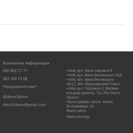
Контактна інформація
050 952 77 77
• Київ, вул. Мала Окружна 6
• Київ, вул. Івана Виговського 20Д
063 760 73 08
• Київ, вул. Івана Виговського
40/12, ЖК «Варшавський Плюс»
Передзвонити вам?
• Київ, вул. Перемоги 1 (Велика
кільцева дорога), ТЦ «Pro Decor
@dorus1doors
Space»
• Біла Церква, просп. Князя
dorus1doors@gmail.com
Володимира, 16
Мапа сайту
Мапа проїзду