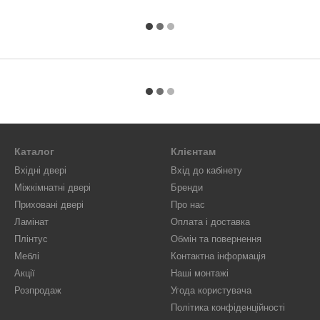
Каталог
Клієнтам
Вхідні двері
Вхід до кабінету
Міжкімнатні двері
Бренди
Приховані двері
Про нас
Ламінат
Оплата і доставка
Плінтус
Обмін та повернення
Меблі
Контактна інформація
Акції
Наші монтажі
Розпродаж
Угода користувача
Політика конфіденційності