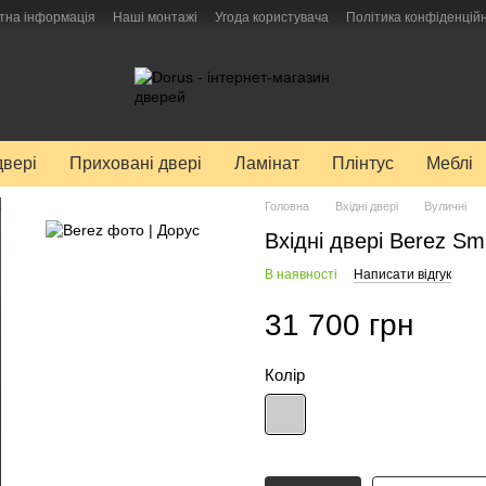
тна інформація
Наші монтажі
Угода користувача
Політика конфіденційн
двері
Приховані двері
Ламінат
Плінтус
Меблі
Головна
Вхідні двері
Вуличні
Вхідні двері Berez Sm
В наявності
Написати відгук
31 700 грн
Колір