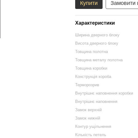
Купити
Замовити
Характеристики
Ширина дверного блоку
Висота дверного блоку
Товщина полотна
Товщина металу полотна
Товщина коробки
Конструкція короба
Терморозрив
Внутрішнє наповнення коробки
Внутрішнє наповнення
Замок верхній
Замок нижній
Контур ущільнення
Кількість петель