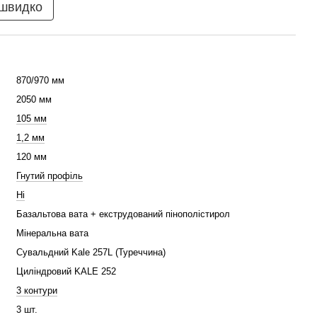
 швидко
870/970 мм
2050 мм
105 мм
1,2 мм
120 мм
Гнутий профіль
Ні
Базальтова вата + екструдований пінополістирол
Мінеральна вата
Сувальдний Kale 257L (Туреччина)
Циліндровий KALE 252
3 контури
3 шт.