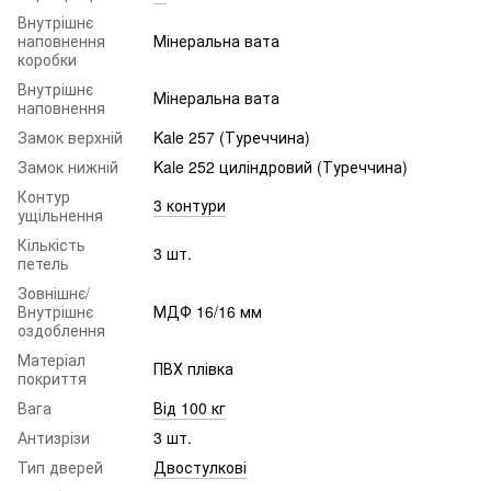
Внутрішнє
наповнення
Мінеральна вата
коробки
Внутрішнє
Мінеральна вата
наповнення
Замок верхній
Kale 257 (Туреччина)
Замок нижній
Kale 252 циліндровий (Туреччина)
Контур
3 контури
ущільнення
Кількість
3 шт.
петель
Зовнішнє/
Внутрішнє
МДФ 16/16 мм
оздоблення
Матеріал
ПВХ плівка
покриття
Вага
Від 100 кг
Антизрізи
3 шт.
Тип дверей
Двостулкові