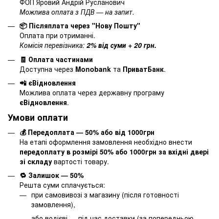
ФОП Яровий Андрій Русланович
Можлива оплата з ПДВ — на запит.
📦 Післяплата через "Нову Пошту"
Оплата при отриманні.
Комісія перевізника:
2% від суми + 20 грн.
🧾 Оплата частинами
Доступна через
Monobank
та
ПриватБанк
.
📲 єВідновлення
Можлива оплата через державну програму
єВідновлення
.
Умови оплати
💰 Передоплата — 50% або від 1000грн
На етапі оформлення замовлення необхідно внести
передоплату в розмірі 50% або 1000грн за вхідні двері
зі складу
вартості товару.
🔁 Залишок — 50%
Решта суми сплачується:
при самовивозі з магазину (після готовності
замовлення),
або водієві — під час доставки (за попередньою