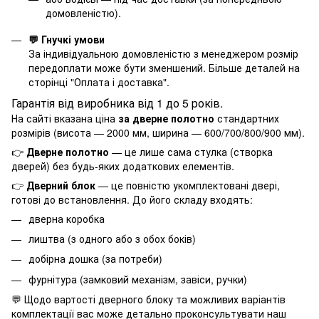
домовленістю).
💬 Гнучкі умови
За індивідуальною домовленістю з менеджером розмір
передоплати може бути зменшений. Більше деталей на
сторінці "
Оплата і доставка
".
Гарантія від виробника від 1 до 5 років.
На сайті вказана ціна
за дверне полотно
стандартних
розмірів (висота — 2000 мм, ширина — 600/700/800/900 мм).
👉
Дверне полотно
— це лише сама стулка (створка
дверей) без будь-яких додаткових елементів.
👉
Дверний блок
— це повністю укомплектовані двері,
готові до встановлення. До його складу входять:
дверна коробка
лиштва (з одного або з обох боків)
добірна дошка (за потреби)
фурнітура (замковий механізм, завіси, ручки)
💬 Щодо вартості дверного блоку та можливих варіантів
комплектації вас може детально проконсультувати наш