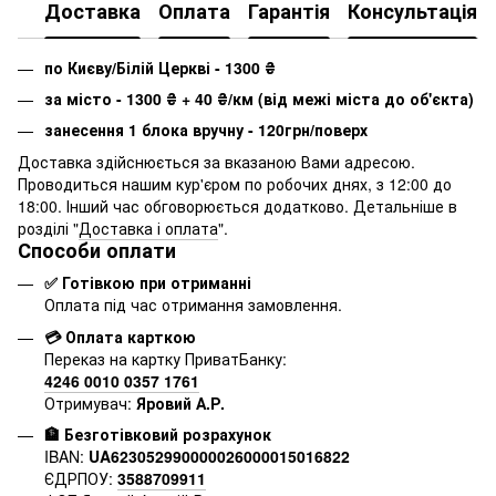
Доставка
Оплата
Гарантія
Консультація
по Києву/Білій Церкві - 1300
₴
за місто - 1300
₴
+ 40
₴
/км (від межі міста до об'єкта)
занесення 1 блока вручну - 120грн/поверх
Доставка здійснюється за вказаною Вами адресою.
Проводиться нашим кур'єром по робочих днях, з 12:00 до
18:00. Інший час обговорюється додатково. Детальніше в
розділі "
Доставка і оплата
".
Способи оплати
✅ Готівкою при отриманні
Оплата під час отримання замовлення.
💳 Оплата карткою
Переказ на картку ПриватБанку:
4246 0010 0357 1761
Отримувач:
Яровий А.Р.
🏦 Безготівковий розрахунок
IBAN:
UA623052990000026000015016822
ЄДРПОУ:
3588709911