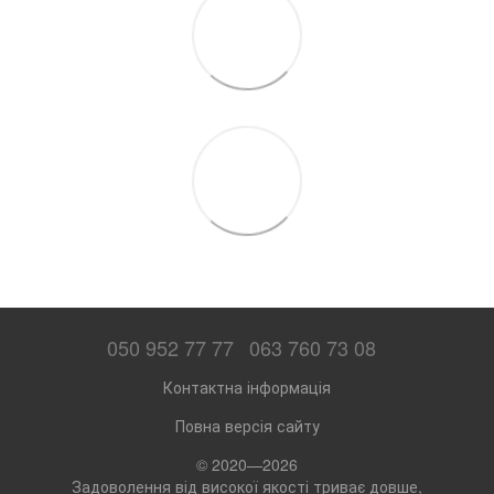
050 952 77 77
063 760 73 08
Контактна інформація
Повна версія сайту
© 2020—2026
Задоволення від високої якості триває довше,