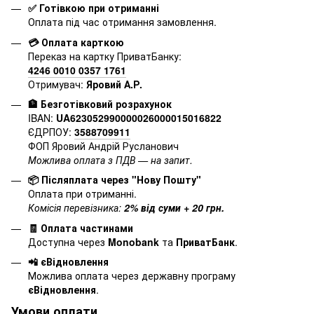
✅ Готівкою при отриманні
Оплата під час отримання замовлення.
💳 Оплата карткою
Переказ на картку ПриватБанку:
4246 0010 0357 1761
Отримувач:
Яровий А.Р.
🏦 Безготівковий розрахунок
IBAN:
UA623052990000026000015016822
ЄДРПОУ:
3588709911
ФОП Яровий Андрій Русланович
Можлива оплата з ПДВ — на запит.
📦 Післяплата через "Нову Пошту"
Оплата при отриманні.
Комісія перевізника:
2% від суми + 20 грн.
🧾 Оплата частинами
Доступна через
Monobank
та
ПриватБанк
.
📲 єВідновлення
Можлива оплата через державну програму
єВідновлення
.
Умови оплати