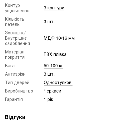
Контур
3 контури
ущільнення
Кількість
3 шт.
петель
Зовнішнє/
Внутрішнє
МДФ 10/16 мм
оздоблення
Матеріал
ПВХ плівка
покриття
Вага
50-100 кг
Антизрізи
3 шт.
Тип дверей
Одностулкові
Виробництво
Черкаси
Гарантія
1 рік
Відгуки