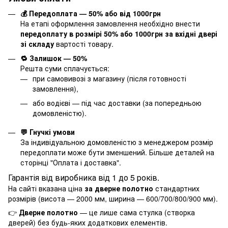
💰 Передоплата — 50% або від 1000грн
На етапі оформлення замовлення необхідно внести
передоплату в розмірі 50% або 1000грн за вхідні двері
зі складу
вартості товару.
🔁 Залишок — 50%
Решта суми сплачується:
при самовивозі з магазину (після готовності
замовлення),
або водієві — під час доставки (за попередньою
домовленістю).
💬 Гнучкі умови
За індивідуальною домовленістю з менеджером розмір
передоплати може бути зменшений. Більше деталей на
сторінці "
Оплата і доставка
".
Гарантія від виробника від 1 до 5 років.
На сайті вказана ціна
за дверне полотно
стандартних
розмірів (висота — 2000 мм, ширина — 600/700/800/900 мм).
👉
Дверне полотно
— це лише сама стулка (створка
дверей) без будь-яких додаткових елементів.