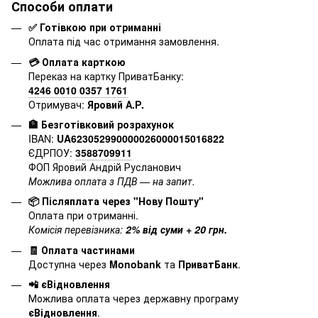
Способи оплати
✅ Готівкою при отриманні
Оплата під час отримання замовлення.
💳 Оплата карткою
Переказ на картку ПриватБанку:
4246 0010 0357 1761
Отримувач:
Яровий А.Р.
🏦 Безготівковий розрахунок
IBAN:
UA623052990000026000015016822
ЄДРПОУ:
3588709911
ФОП Яровий Андрій Русланович
Можлива оплата з ПДВ — на запит.
📦 Післяплата через "Нову Пошту"
Оплата при отриманні.
Комісія перевізника:
2% від суми + 20 грн.
🧾 Оплата частинами
Доступна через
Monobank
та
ПриватБанк
.
📲 єВідновлення
Можлива оплата через державну програму
єВідновлення
.