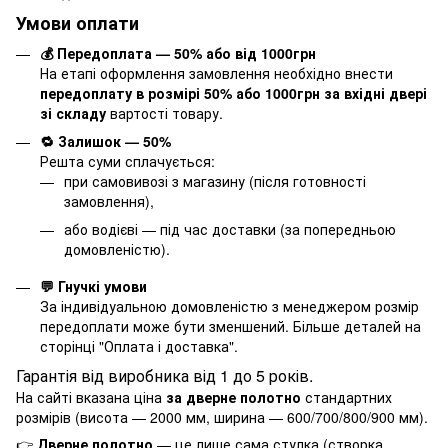
Умови оплати
💰 Передоплата — 50% або від 1000грн
На етапі оформлення замовлення необхідно внести
передоплату в розмірі 50% або 1000грн за вхідні двері
зі складу
вартості товару.
🔁 Залишок — 50%
Решта суми сплачується:
при самовивозі з магазину (після готовності
замовлення),
або водієві — під час доставки (за попередньою
домовленістю).
💬 Гнучкі умови
За індивідуальною домовленістю з менеджером розмір
передоплати може бути зменшений. Більше деталей на
сторінці "
Оплата і доставка
".
Гарантія від виробника від 1 до 5 років.
На сайті вказана ціна
за дверне полотно
стандартних
розмірів (висота — 2000 мм, ширина — 600/700/800/900 мм).
👉
Дверне полотно
— це лише сама стулка (створка