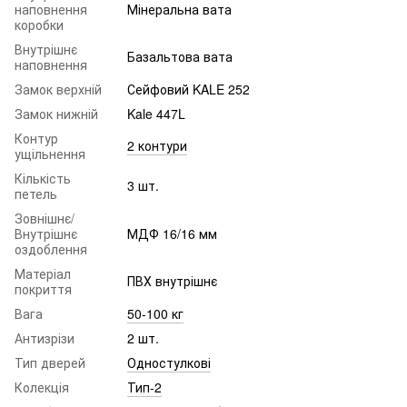
наповнення
Мінеральна вата
коробки
Внутрішнє
Базальтова вата
наповнення
Замок верхній
Сейфовий KALE 252
Замок нижній
Kale 447L
Контур
2 контури
ущільнення
Кількість
3 шт.
петель
Зовнішнє/
Внутрішнє
МДФ 16/16 мм
оздоблення
Матеріал
ПВХ внутрішнє
покриття
Вага
50-100 кг
Антизрізи
2 шт.
Тип дверей
Одностулкові
Колекція
Тип-2