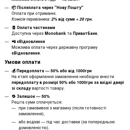
📦 Післяплата через "Нову Пошту"
Оплата при отриманні.
Комісія перевізника:
2% від суми + 20 грн.
🧾 Оплата частинами
Доступна через
Monobank
та
ПриватБанк
.
📲 єВідновлення
Можлива оплата через державну програму
єВідновлення
.
Умови оплати
💰 Передоплата — 50% або від 1000грн
На етапі оформлення замовлення необхідно внести
передоплату в розмірі 50% або 1000грн за вхідні двері
зі складу
вартості товару.
🔁 Залишок — 50%
Решта суми сплачується:
при самовивозі з магазину (після готовності
замовлення),
або водієві — під час доставки (за попередньою
домовленістю).