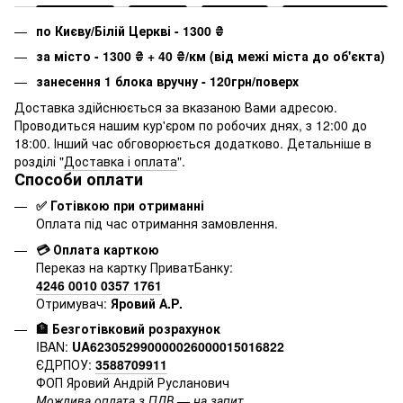
по Києву/Білій Церкві - 1300
₴
за місто - 1300
₴
+ 40
₴
/км (від межі міста до об'єкта)
занесення 1 блока вручну - 120грн/поверх
Доставка здійснюється за вказаною Вами адресою.
Проводиться нашим кур'єром по робочих днях, з 12:00 до
18:00. Інший час обговорюється додатково. Детальніше в
розділі "
Доставка і оплата
".
Способи оплати
✅ Готівкою при отриманні
Оплата під час отримання замовлення.
💳 Оплата карткою
Переказ на картку ПриватБанку:
4246 0010 0357 1761
Отримувач:
Яровий А.Р.
🏦 Безготівковий розрахунок
IBAN:
UA623052990000026000015016822
ЄДРПОУ:
3588709911
ФОП Яровий Андрій Русланович
Можлива оплата з ПДВ — на запит.