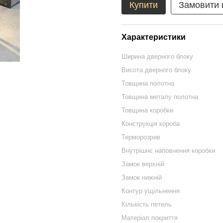
Купити
Замовити
Характеристики
Ширина дверного блоку
Висота дверного блоку
Товщина полотна
Товщина металу полотна
Товщина коробки
Конструкція короба
Терморозрив
Внутрішнє наповнення коробки
Замок верхній
Замок нижній
Контур ущільнення
Кількість петель
Матеріал покриття