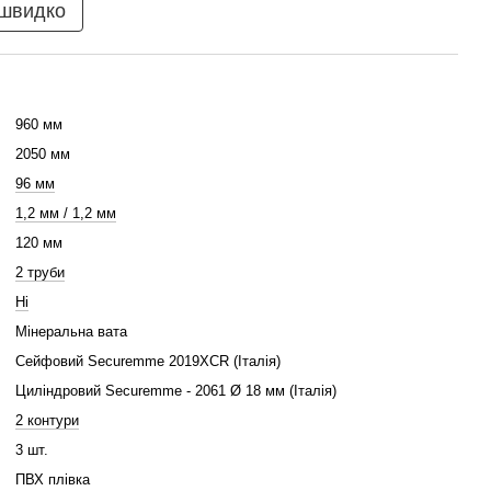
 швидко
960 мм
2050 мм
96 мм
1,2 мм / 1,2 мм
120 мм
2 труби
Ні
Мінеральна вата
Сейфовий Securemme 2019XCR (Італія)
Циліндровий Securemme - 2061 Ø 18 мм (Італія)
2 контури
3 шт.
ПВХ плівка