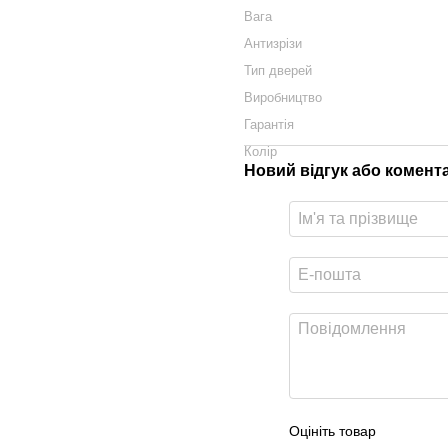
Вага
Антизрізи
Тип дверей
Виробництво
Гарантія
Колір
Новий відгук або комент
Оцініть товар