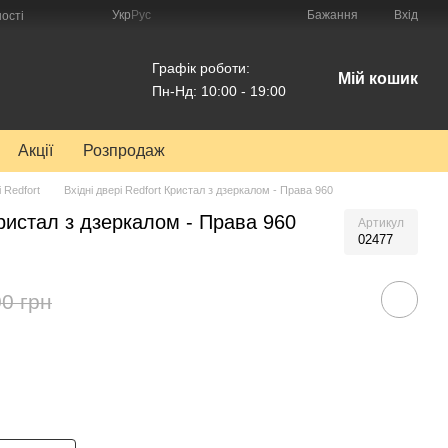
Укр
Рус
Бажання
Вхід
ості
Графік роботи:
Мій кошик
Пн-Нд: 10:00 - 19:00
Акції
Розпродаж
і Redfort
Вхідні двері Redfort Кристал з дзеркалом - Права 960
Кристал з дзеркалом - Права 960
Артикул
02477
0 грн