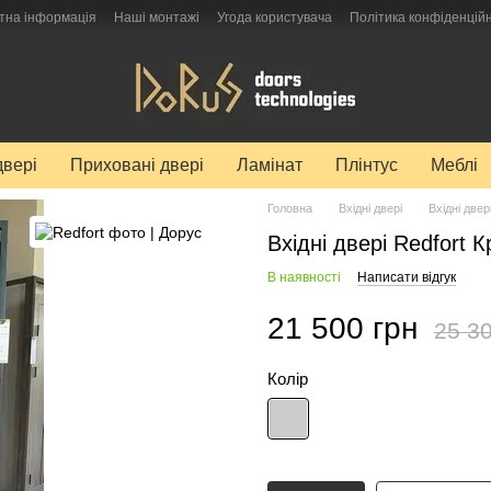
тна інформація
Наші монтажі
Угода користувача
Політика конфіденційн
двері
Приховані двері
Ламінат
Плінтус
Меблі
Головна
Вхідні двері
Вхідні двер
Вхідні двері Redfort 
В наявності
Написати відгук
21 500 грн
25 30
Колір