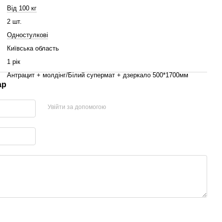
Від 100 кг
2 шт.
Одностулкові
Київська область
1 рік
Антрацит + молдінг/Білий супермат + дзеркало 500*1700мм
ар
Увійти за допомогою