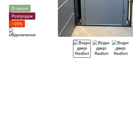
В салоні
Розпродаж
−15%