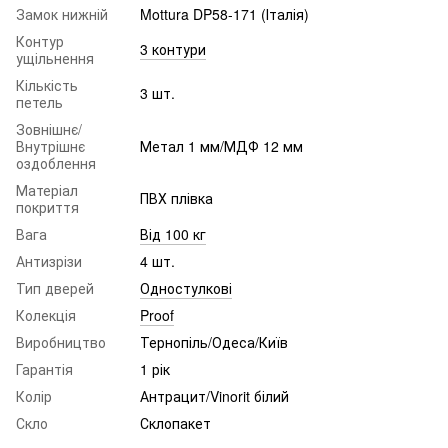
Замок нижній
Mottura DP58-171 (Італія)
Контур
3 контури
ущільнення
Кількість
3 шт.
петель
Зовнішнє/
Внутрішнє
Метал 1 мм/МДФ 12 мм
оздоблення
Матеріал
ПВХ плівка
покриття
Вага
Від 100 кг
Антизрізи
4 шт.
Тип дверей
Одностулкові
Колекція
Proof
Виробництво
Тернопіль/Одеса/Київ
Гарантія
1 рік
Колір
Антрацит/Vinorit білий
Скло
Склопакет