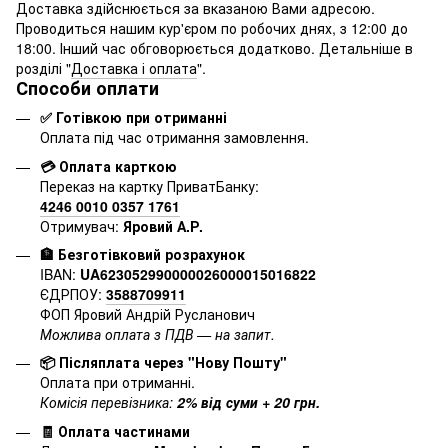
Доставка здійснюється за вказаною Вами адресою.
Проводиться нашим кур'єром по робочих днях, з 12:00 до
18:00. Інший час обговорюється додатково. Детальніше в
розділі "
Доставка і оплата
".
Способи оплати
✅ Готівкою при отриманні
Оплата під час отримання замовлення.
💳 Оплата карткою
Переказ на картку ПриватБанку:
4246 0010 0357 1761
Отримувач:
Яровий А.Р.
🏦 Безготівковий розрахунок
IBAN:
UA623052990000026000015016822
ЄДРПОУ:
3588709911
ФОП Яровий Андрій Русланович
Можлива оплата з ПДВ — на запит.
📦 Післяплата через "Нову Пошту"
Оплата при отриманні.
Комісія перевізника:
2% від суми + 20 грн.
🧾 Оплата частинами