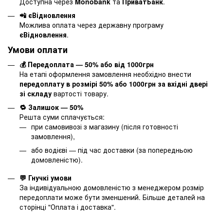
Доступна через
Monobank
та
ПриватБанк
.
📲 єВідновлення
Можлива оплата через державну програму
єВідновлення
.
Умови оплати
💰 Передоплата — 50% або від 1000грн
На етапі оформлення замовлення необхідно внести
передоплату в розмірі 50% або 1000грн за вхідні двері
зі складу
вартості товару.
🔁 Залишок — 50%
Решта суми сплачується:
при самовивозі з магазину (після готовності
замовлення),
або водієві — під час доставки (за попередньою
домовленістю).
💬 Гнучкі умови
За індивідуальною домовленістю з менеджером розмір
передоплати може бути зменшений. Більше деталей на
сторінці "
Оплата і доставка
".