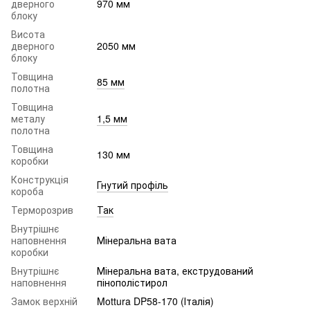
дверного
970 мм
блоку
Висота
дверного
2050 мм
блоку
Товщина
85 мм
полотна
Товщина
металу
1,5 мм
полотна
Товщина
130 мм
коробки
Конструкція
Гнутий профіль
короба
Терморозрив
Так
Внутрішнє
наповнення
Мінеральна вата
коробки
Внутрішнє
Мінеральна вата, екструдований
наповнення
пінополістирол
Замок верхній
Mottura DP58-170 (Італія)