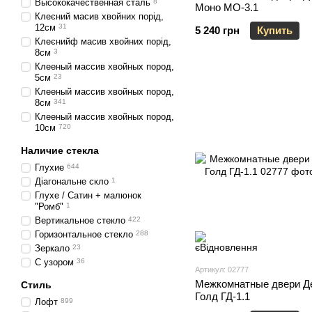
Высококачественная сталь
8
Моно МО-3.1
Клеєний масив хвойних порід,
12см
31
5 240 грн
Купить
Клеєнийф масив хвойних порід,
8см
3
Клееный массив хвойных пород,
5см
23
Клееный массив хвойных пород,
8см
341
Клееный массив хвойных пород,
10см
720
Наличие стекла
Глухие
644
Діагональне скло
1
Глухе / Сатин + малюнок
"Ромб"
1
Вертикальное стекло
422
Горизонтальное стекло
288
Зеркало
23
С узором
36
Артикул: 02777
Межкомнатные двери Д
Стиль
Голд ГД-1.1
Лофт
899