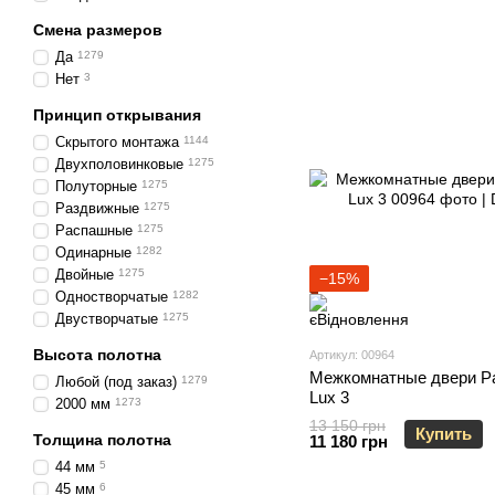
Смена размеров
Да
1279
Нет
3
Принцип открывания
Скрытого монтажа
1144
Двухполовинковые
1275
Полуторные
1275
Раздвижные
1275
Распашные
1275
Одинарные
1282
Двойные
1275
−15%
Одностворчатые
1282
Двустворчатые
1275
Высота полотна
Артикул: 00964
Межкомнатные двери Pa
Любой (под заказ)
1279
Lux 3
2000 мм
1273
13 150 грн
Купить
Толщина полотна
11 180 грн
44 мм
5
45 мм
6