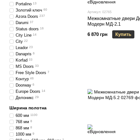
Portalino
13
Золотий ключ
60
Артикул: 02765
Azora Doors
237
Межкомнатные двери Д
Darumi
37
Модерн МД-2.1
Status doors
16
6 870 грн
Купить
City Line
14
City
22
Leador
23
Danapris
6
Korfad
33
MS Doors
33
Free Style Doors
7
Контур
46
Doorway
6
Europe Doors
14
Делоникс
29
Ширина полотна
600 мм
1100
768 мм
8
868 мм
8
1000 мм
9
7