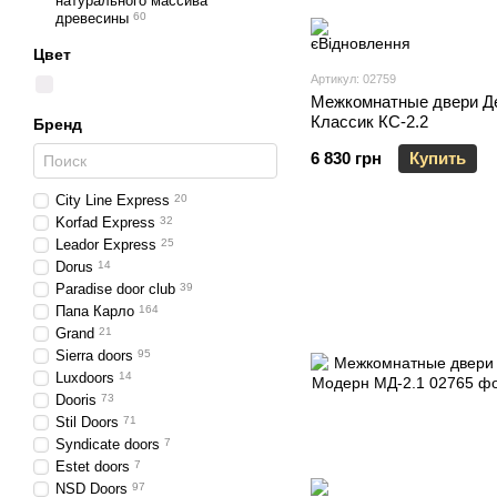
натурального массива
древесины
60
Цвет
Артикул: 02759
Межкомнатные двери Д
Классик КС-2.2
Бренд
6 830 грн
Купить
City Line Express
20
Korfad Express
32
Leador Express
25
Dorus
14
Paradise door club
39
Папа Карло
164
Grand
21
Sierra doors
95
Luxdoors
14
Dooris
73
Stil Doors
71
Syndicate doors
7
Estet doors
7
NSD Doors
97