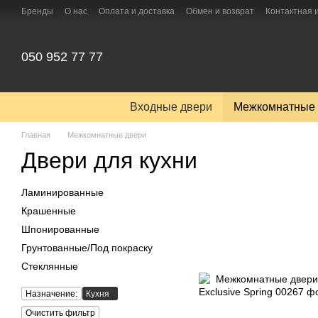
Перейти к основному контенту
Бренды
О нас
Оплата и доставка
Обмен и возврат
Контактная
050 952 77 77
Входные двери
Межкомнатные 
Главная
Межкомнатные двери
Двери для кухни
Ламинированные
Крашенные
Шпонированные
Грунтованные/Под покраску
Стеклянные
Назначение:
Кухня
Очистить фильтр