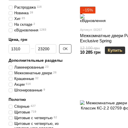
Распродажа
116
−15%
Новинка
28
Хит
65
На складе
2
єВідновлення
1283
Артикул: 00267
Межкомнатные двери Pa
Цена, грн
Exclusive Spring
От Цена, грн
До Цена, грн
12 100 грн
OK
Купить
10 285 грн
Дополнительные разделы
Ламинированные
23
Межкомнатные двери
26
Крашенные
32
Акции
616
Шпонированные
9
Полотно
Сборные
427
Щитовые
719
Щитовые с четвертью
62
Щитовые с четвертью, из