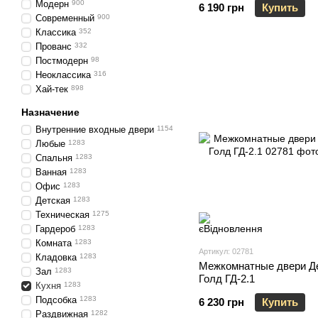
Модерн
900
6 190 грн
Купить
Современный
900
Классика
352
Прованс
332
Постмодерн
98
Неоклассика
316
Хай-тек
898
Назначение
Внутренние входные двери
1154
Любые
1283
Спальня
1283
Ванная
1283
Офис
1283
Детская
1283
Техническая
1275
Гардероб
1283
Комната
1283
Артикул: 02781
Кладовка
1283
Межкомнатные двери Д
Зал
1283
Голд ГД-2.1
Кухня
1283
Подсобка
1283
6 230 грн
Купить
Раздвижная
1282