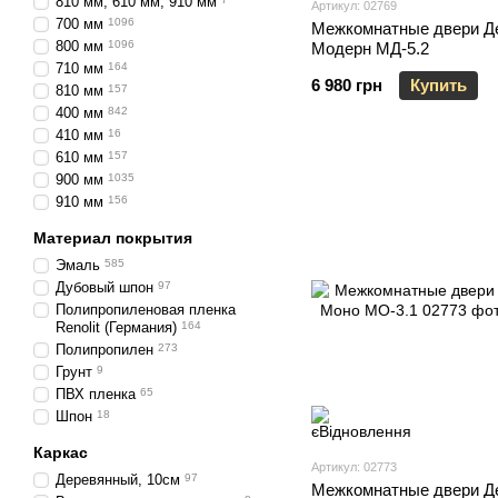
810 мм, 610 мм, 910 мм
Артикул: 02769
700 мм
1096
Межкомнатные двери Д
800 мм
1096
Модерн МД-5.2
710 мм
164
6 980 грн
Купить
810 мм
157
400 мм
842
410 мм
16
610 мм
157
900 мм
1035
910 мм
156
Материал покрытия
Эмаль
585
Дубовый шпон
97
Полипропиленовая пленка
Renolit (Германия)
164
Полипропилен
273
Грунт
9
ПВХ пленка
65
Шпон
18
Каркас
Артикул: 02773
Деревянный, 10см
97
Межкомнатные двери Д