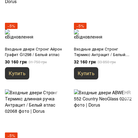
−5%
−5%
Входные двери Стронг Айрон
Входные двери Стронг
Графит G1298 / Белый атлас
Термикс Антрацит / Белый
атлас
30 160 грн
32 160 грн
31 750 грн
33 850 грн
Купить
Купить
−5%