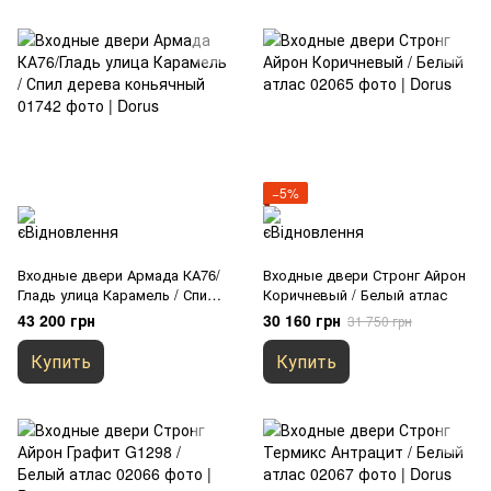
−5%
Входные двери Армада КА76/
Входные двери Стронг Айрон
Гладь улица Карамель / Спил
Коричневый / Белый атлас
дерева коньячный
43 200 грн
30 160 грн
31 750 грн
Купить
Купить