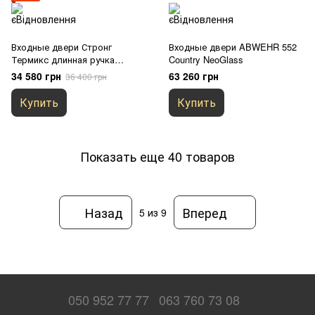
Входные двери Стронг
Входные двери ABWEHR 552
Термикс длинная ручка
Country NeoGlass
Антрацит / Белый атлас
34 580 грн
63 260 грн
36 400 грн
Купить
Купить
Показать еще 40 товаров
Назад
Вперед
5
из 9
050 952 77 77
063 760 73 08