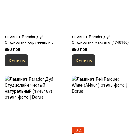
Ламинат Parador Дуб
Ламинат Parador Дуб
Студиолайн коричневый
Студиолайн макиато (1748186)
(1748185)
990 грн
990 грн
Купить
Купить
−2%