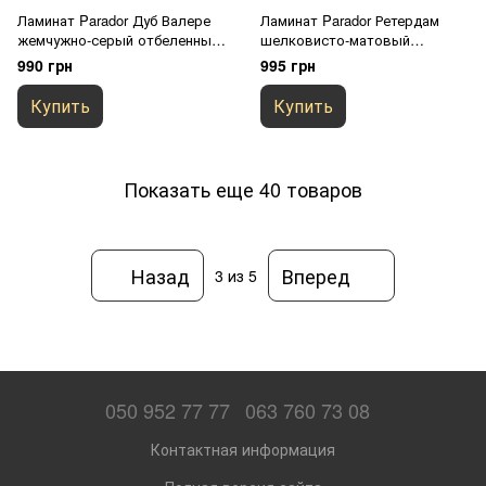
Ламинат Parador Дуб Валере
Ламинат Parador Ретердам
жемчужно-серый отбеленный
шелковисто-матовый
(1744355)
(1748720)
990 грн
995 грн
Купить
Купить
Показать еще 40 товаров
Назад
Вперед
3
из 5
050 952 77 77
063 760 73 08
Контактная информация